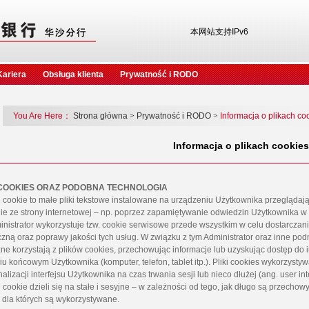
本网站支持IPv6
Kariera
Obsługa klienta
Prywatność i RODO
You Are Here：
Strona główna
>
Prywatność i RODO
>
Informacja o plikach co
Informacja o plikach cookies
I COOKIES ORAZ PODOBNA TECHNOLOGIA
i cookie to małe pliki tekstowe instalowane na urządzeniu Użytkownika przeglądaj
ie ze strony internetowej – np. poprzez zapamiętywanie odwiedzin Użytkownika w 
inistrator wykorzystuje tzw. cookie serwisowe przede wszystkim w celu dostarcza
czną oraz poprawy jakości tych usług. W związku z tym Administrator oraz inne pod
zne korzystają z plików cookies, przechowując informacje lub uzyskując dostęp d
u końcowym Użytkownika (komputer, telefon, tablet itp.). Pliki cookies wykorzystyw
alizacji interfejsu Użytkownika na czas trwania sesji lub nieco dłużej (ang. user in
i cookie dzieli się na stałe i sesyjne – w zależności od tego, jak długo są przech
 dla których są wykorzystywane.