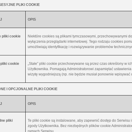
 SESYJNE PLIKI COOKIE
J
OPIS
 pliki cookie
Niektóre cookies są plikami tymczasowymi, przechowywanymi do
wyłączenia przeglądarki internetowej. Tego rodzaju cookies pom
umożliwiają identyfikację i rozwiązywanie problemów technicznyc
 pliki cookie
„Stałe” pliki cookie przechowywane są przez czas określony w ic
Użytkownika. Pomagają Administratorowi zapamiętać ustawienia i
wizytę wygodniejszą (np. nie będzie musiał ponownie wpisywać 
NE I OPCJONALNE PLIKI COOKIE
J
OPIS
ne pliki
Te pliki cookie są instalowane, aby zapewnić dostęp do Serwisu
zgody Użytkownika. Bez niezbędnych plików cookie Administrato
ramach Serwisu.