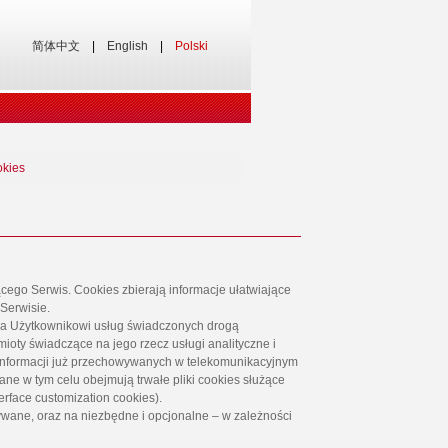
简体中文
|
English
|
Polski
okies
ącego Serwis. Cookies zbierają informacje ułatwiające
Serwisie.
nia Użytkownikowi usług świadczonych drogą
mioty świadczące na jego rzecz usługi analityczne i
o informacji już przechowywanych w telekomunikacyjnym
ane w tym celu obejmują trwałe pliki cookies służące
terface customization cookies).
owywane, oraz na niezbędne i opcjonalne – w zależności