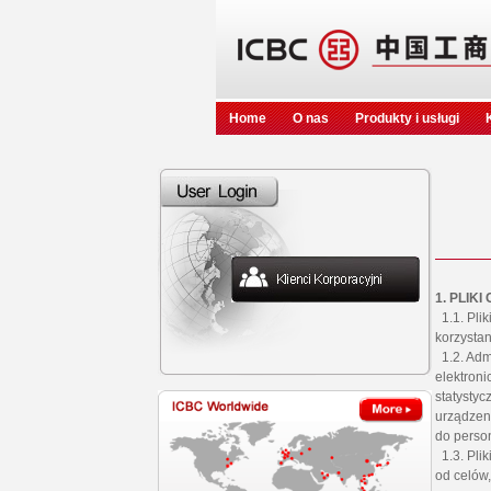
Home
O nas
Produkty i usługi
1. PLIK
1.1. Plik
korzystan
1.2. Adm
elektroni
statystyc
urządzeni
do person
1.3. Plik
od celów,