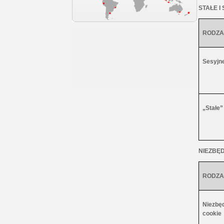
STAŁE I
RODZA
Sesyjne
„Stałe”
NIEZBĘD
RODZA
Niezbęd
cookie