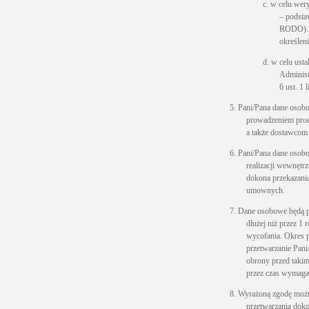
c. w celu wer
– podstaw
RODO). P
określen
d. w celu ust
Administ
6 ust. 1 
5. Pani/Pana dane osob
prowadzeniem proce
a także dostawcom 
6. Pani/Pana dane oso
realizacji wewnętr
dokona przekazania
umownych.
7. Dane osobowe będą p
dłużej niż przez 1 
wycofania. Okres p
przetwarzanie Pani
obrony przed takim
przez czas wymaga
8. Wyrażoną zgodę moż
przetwarzania dok