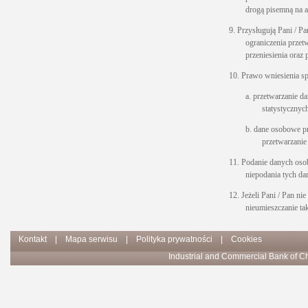
drogą pisemną na ad
9. Przysługują Pani / P
ograniczenia przet
przeniesienia ora
10. Prawo wniesienia s
a. przetwarzanie d
statystycznych
b. dane osobowe pr
przetwarzanie
11. Podanie danych oso
niepodania tych da
12. Jeżeli Pani / Pan n
nieumieszczanie t
Kontakt
|
Mapa serwisu
|
Polityka prywatności
|
Cookies
Industrial and Commercial Bank of Ch