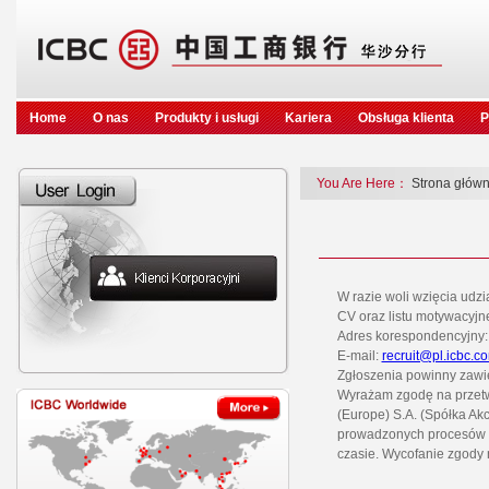
Home
O nas
Produkty i usługi
Kariera
Obsługa klienta
P
You Are Here：
Strona głów
W razie woli wzięcia udzi
CV oraz listu motywacyjn
Adres korespondencyjny:
E-mail:
recruit@pl.icbc.c
Zgłoszenia powinny zawie
Wyrażam zgodę na przetw
(Europe) S.A. (Spółka Ak
prowadzonych procesów r
czasie. Wycofanie zgody