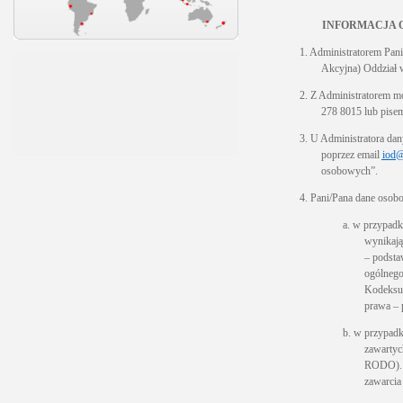
INFORMACJA 
1. Administratorem Pan
Akcyjna) Oddział w
2. Z Administratorem m
278 8015 lub pise
3. U Administratora da
poprzez email
iod@
osobowych”.
4. Pani/Pana dane osob
a. w przypadk
wynikają
– podstaw
ogólnego
Kodeksu 
prawa – p
b. w przypadk
zawartych
RODO). P
zawarcia